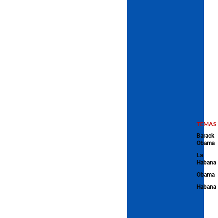
TEMAS
Barack
Obama
La
Habana
Obama
Habana