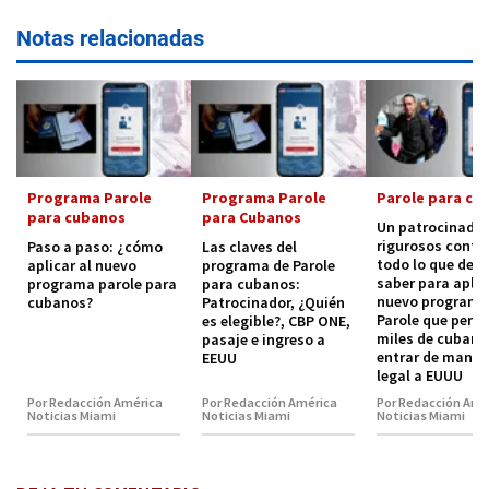
Notas relacionadas
Programa Parole
Programa Parole
Parole para cu
para cubanos
para Cubanos
Un patrocinador
rigurosos contro
Paso a paso: ¿cómo
Las claves del
todo lo que deb
aplicar al nuevo
programa de Parole
saber para aplic
programa parole para
para cubanos:
nuevo programa
cubanos?
Patrocinador, ¿Quién
Parole que permi
es elegible?, CBP ONE,
miles de cubano
pasaje e ingreso a
entrar de maner
EEUU
legal a EUUU
Por Redacción América
Por Redacción América
Por Redacción Amé
Noticias Miami
Noticias Miami
Noticias Miami