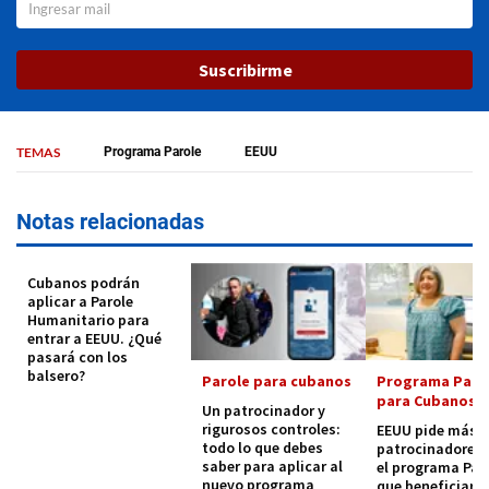
Suscribirme
TEMAS
Programa Parole
EEUU
Notas relacionadas
Cubanos podrán
aplicar a Parole
Humanitario para
entrar a EEUU. ¿Qué
pasará con los
balsero?
Parole para cubanos
Programa Paro
para Cubanos
Un patrocinador y
rigurosos controles:
EEUU pide más
todo lo que debes
patrocinadores 
saber para aplicar al
el programa Par
nuevo programa
que beneficiará 