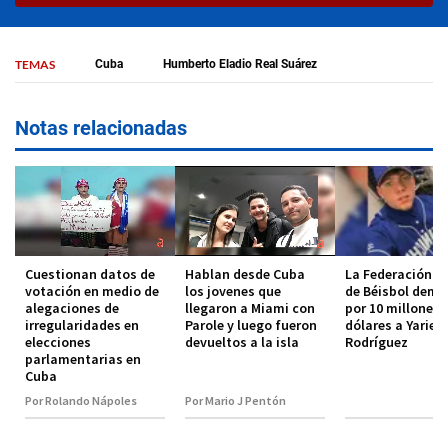
TEMAS
Cuba
Humberto Eladio Real Suárez
Notas relacionadas
Cuestionan datos de
Hablan desde Cuba
La Federación 
votación en medio de
los jovenes que
de Béisbol dem
alegaciones de
llegaron a Miami con
por 10 millones 
irregularidades en
Parole y luego fueron
dólares a Yariel
elecciones
devueltos a la isla
Rodríguez
parlamentarias en
Cuba
Por Rolando Nápoles
Por Mario J Pentón