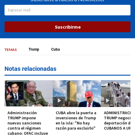
Suscribirme
TEMAS
Trump
Cuba
Notas relacionadas
Administración
CUBA abre la puerta a
ADMINISTRACIO
TRUMP impone
inversiones de Trump
TRUMP negocia
nuevas sanciones
en la isla: "No hay
deportación de
contra el régimen
razón para excluirlo"
CUBANOS A URU
cubano: OFAC incluye