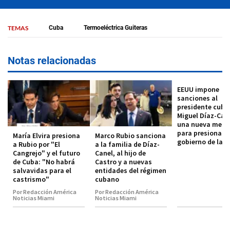
TEMAS
Cuba
Termoeléctrica Guiteras
Notas relacionadas
EEUU impone
sanciones al
presidente cub
Miguel Díaz-Cane
una nueva medi
para presionar a
María Elvira presiona
Marco Rubio sanciona
gobierno de la is
a Rubio por "El
a la familia de Díaz-
Cangrejo" y el futuro
Canel, al hijo de
de Cuba: "No habrá
Castro y a nuevas
salvavidas para el
entidades del régimen
castrismo"
cubano
Por Redacción América
Por Redacción América
Noticias Miami
Noticias Miami