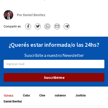
Por
Daniel Benitez
Compartir en:
¿Querés estar informada/o las 24hs?
Suscribite a nuestro Newsletter
Suscribirme
TEMAS
Cuba
Cine
cubanos
Justicia
Daniel Benitez