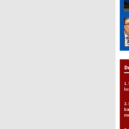
D
lo
ba
mu