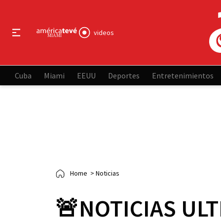
videos
Cuba
Miami
EEUU
Deportes
Entretenimientos
Home
>
Noticias
🚨NOTICIAS UL