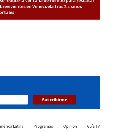
Se reduce la ventana de tiempo para rescatar
brevivientes en Venezuela tras 2 sismos
rtales
Suscribirme
mérica Latina
Programas
Opinión
Guía TV