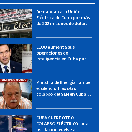
Demandan a la Unión
Eléctrica de Cuba por más
de 802 millones de dólares
bajo la Ley Helms-Burton
EEUU aumenta sus
operaciones de
inteligencia en Cuba para
elevar la presión sobre el
régimen, según POLITICO
Ministro de Energía rompe
el silencio tras otro
colapso del SEN en Cuba:
"Seguimos adelante con
mucho empeño"
CUBA SUFRE OTRO
COLAPSO ELÉCTRICO: una
oscilación vuelve a