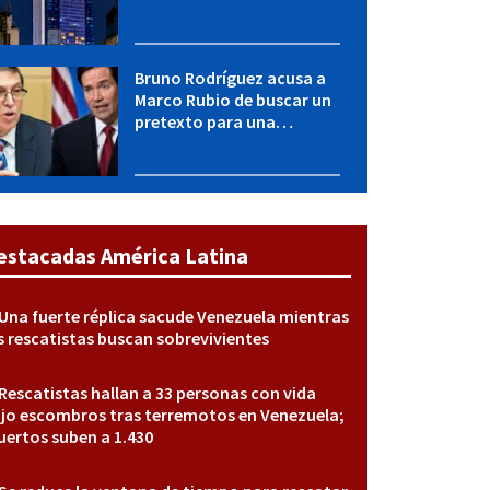
desconectar el Sistema
Eléctrico Nacional
Bruno Rodríguez acusa a
Marco Rubio de buscar un
pretexto para una
agresión militar contra
Cuba
estacadas América Latina
Una fuerte réplica sacude Venezuela mientras
s rescatistas buscan sobrevivientes
Rescatistas hallan a 33 personas con vida
jo escombros tras terremotos en Venezuela;
ertos suben a 1.430