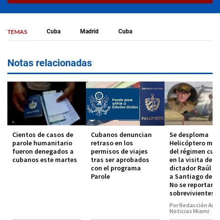
TEMAS
Cuba
Madrid
Cuba
Notas relacionadas
Cientos de casos de
Cubanos denuncian
Se desploma
parole humanitario
retraso en los
Helicóptero mili
fueron denegados a
permisos de viajes
del régimen cub
cubanos este martes
tras ser aprobados
en la visita del
con el programa
dictador Raúl C
Parole
a Santiago de C
No se reportan
sobrevivientes
Por Redacción Amé
Noticias Miami