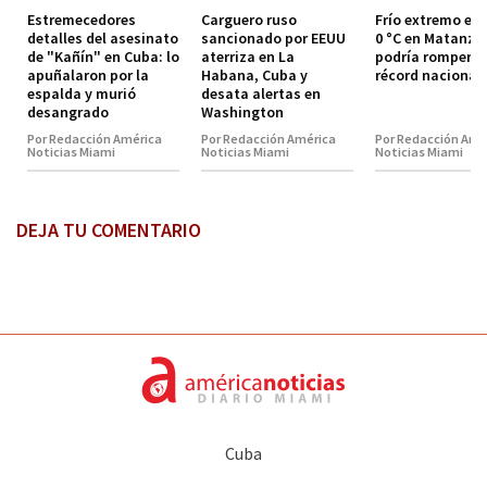
Estremecedores
Carguero ruso
Frío extremo en
detalles del asesinato
sancionado por EEUU
0 °C en Matanza
de "Kañín" en Cuba: lo
aterriza en La
podría romper el
apuñalaron por la
Habana, Cuba y
récord nacional
espalda y murió
desata alertas en
desangrado
Washington
Por Redacción América
Por Redacción América
Por Redacción Amé
Noticias Miami
Noticias Miami
Noticias Miami
DEJA TU COMENTARIO
Cuba