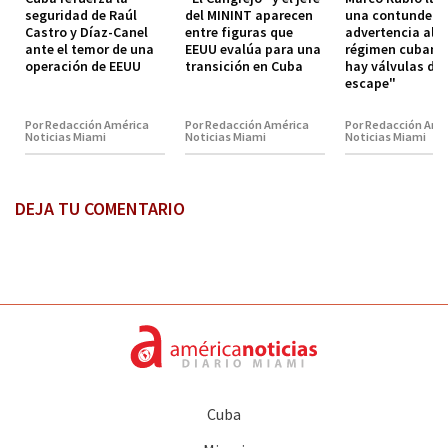
seguridad de Raúl
del MININT aparecen
una contundent
Castro y Díaz-Canel
entre figuras que
advertencia al
ante el temor de una
EEUU evalúa para una
régimen cubano
operación de EEUU
transición en Cuba
hay válvulas de
escape"
Por Redacción América
Por Redacción América
Por Redacción Amé
Noticias Miami
Noticias Miami
Noticias Miami
DEJA TU COMENTARIO
Cuba