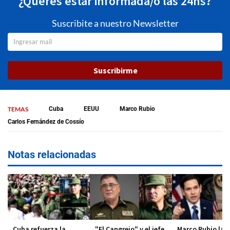
¿Querés estar informada/o las 24hs?
Suscribite a nuestro Newsletter
Suscribirme
TEMAS
Cuba
EEUU
Marco Rubio
Carlos Fernández de Cossío
Notas relacionadas
Cuba refuerza la
"El Cangrejo" y el jefe
Marco Rubio lan