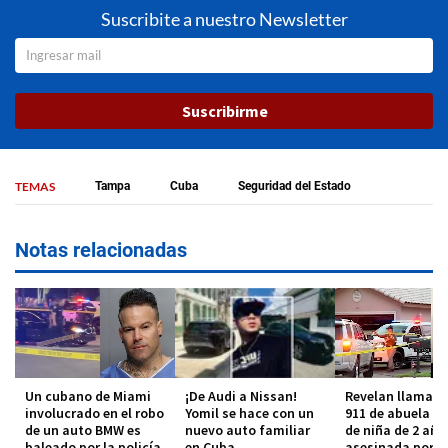
Suscribite a nuestro Newsletter
Suscribirme
TEMAS
Tampa
Cuba
Seguridad del Estado
Notas relacionadas
Un cubano de Miami
¡De Audi a Nissan!
Revelan llamada
involucrado en el robo
Yomil se hace con un
911 de abuela c
de un auto BMW es
nuevo auto familiar
de niña de 2 año
baleado por la policía
en Cuba
asesinada por s