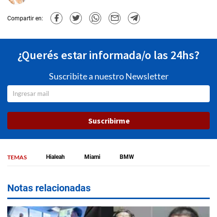
Compartir en:
¿Querés estar informada/o las 24hs?
Suscribite a nuestro Newsletter
Suscribirme
TEMAS
Hialeah
Miami
BMW
Notas relacionadas