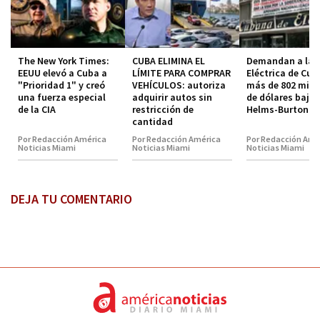
The New York Times:
CUBA ELIMINA EL
Demandan a la 
EEUU elevó a Cuba a
LÍMITE PARA COMPRAR
Eléctrica de Cub
"Prioridad 1" y creó
VEHÍCULOS: autoriza
más de 802 mill
una fuerza especial
adquirir autos sin
de dólares bajo 
de la CIA
restricción de
Helms-Burton
cantidad
Por Redacción América
Por Redacción América
Por Redacción Amé
Noticias Miami
Noticias Miami
Noticias Miami
DEJA TU COMENTARIO