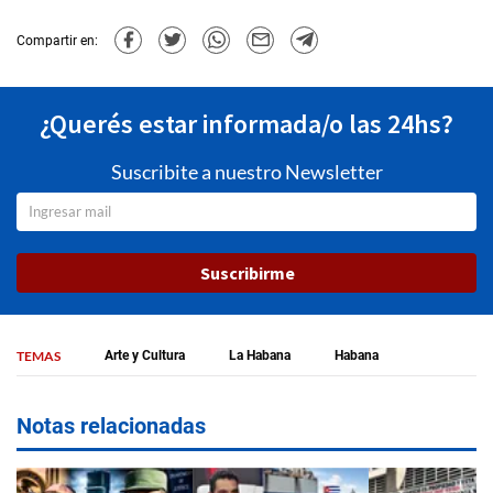
Compartir en:
¿Querés estar informada/o las 24hs?
Suscribite a nuestro Newsletter
Suscribirme
TEMAS
Arte y Cultura
La Habana
Habana
Notas relacionadas