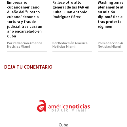
Empresario
Fallece otro alto
Washington res
cubanoamericano
general de las FAR en
plenamente al je
dueño del "Costco
Cuba: Juan Antonio
su misión
cubano"denuncia
Rodríguez Pérez
diplomática en 
tortura y fraude
tras protesta de
judicial tras casi un
régimen
año encarcelado en
Cuba
Por Redacción América
Por Redacción América
Por Redacción Amé
Noticias Miami
Noticias Miami
Noticias Miami
DEJA TU COMENTARIO
Cuba