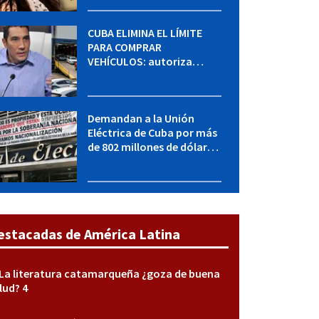
sabe del caso
CUBA ELIMINA EL LÍMITE
PARA COMPRAR
VEHÍCULOS: autoriza
adquirir autos sin
restricción de cantidad
Demandan a la Unión
Eléctrica de Cuba por más
de 802 millones de dólares
bajo la Ley Helms-Burton
estacadas de América Latina
La literatura catamarqueña ¿goza de buena
lud? 4