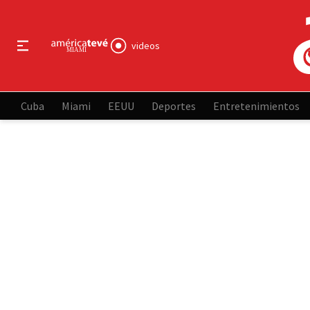
videos
Cuba
Miami
EEUU
Deportes
Entretenimientos