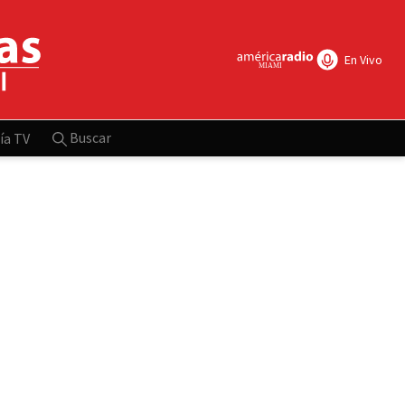
En Vivo
Buscar
ía TV