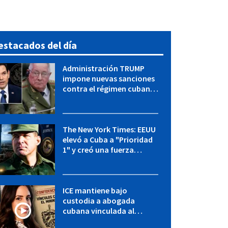
estacados del día
Administración TRUMP
impone nuevas sanciones
contra el régimen cubano:
OFAC incluye a López Miera
y entidades militares
The New York Times: EEUU
elevó a Cuba a "Prioridad
1" y creó una fuerza
especial de la CIA
ICE mantiene bajo
custodia a abogada
cubana vinculada al
MININT: esto es lo que se