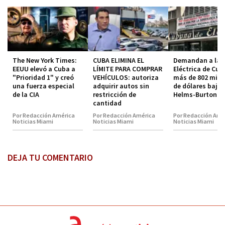
The New York Times:
CUBA ELIMINA EL
Demandan a la 
EEUU elevó a Cuba a
LÍMITE PARA COMPRAR
Eléctrica de Cub
"Prioridad 1" y creó
VEHÍCULOS: autoriza
más de 802 mill
una fuerza especial
adquirir autos sin
de dólares bajo 
de la CIA
restricción de
Helms-Burton
cantidad
Por Redacción América
Por Redacción América
Por Redacción Amé
Noticias Miami
Noticias Miami
Noticias Miami
DEJA TU COMENTARIO