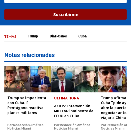
Suscribirme
TEMAS
Trump
Díaz-Canel
Cuba
Notas relacionadas
Trump se impacienta
Trump afirma q
ULTIMA HORA
con Cuba. El
Cuba "pide ayud
AXIOS: Intervención
Pentágono reactiva
abre la puerta a
MILITAR inminente de
planes militares
negociar antes 
EEUU en CUBA
viajar a China
Por Redacción América
Por Redacción América
Por Redacción Amé
Noticias Miami
Noticias Miami
Noticias Miami