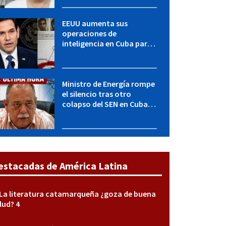
encubierta destapó el
caso
EEUU aumenta sus
operaciones de
inteligencia en Cuba para
elevar la presión sobre el
régimen, según POLITICO
Ministro de Energía rompe
el silencio tras otro
colapso del SEN en Cuba:
"Seguimos adelante con
mucho empeño"
estacadas de América Latina
La literatura catamarqueña ¿goza de buena
lud? 4