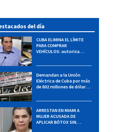
estacados del día
CUBA ELIMINA EL LÍMITE
PARA COMPRAR
VEHÍCULOS: autoriza
adquirir autos sin
restricción de cantidad
Demandan a la Unión
Eléctrica de Cuba por más
de 802 millones de dólares
bajo la Ley Helms-Burton
ARRESTAN EN MIAMI A
MUJER ACUSADA DE
APLICAR BÓTOX SIN
LICENCIA: una operación