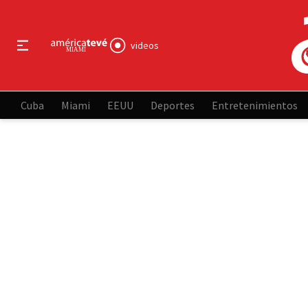
videos
Cuba
Miami
EEUU
Deportes
Entretenimientos