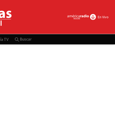
En Vivo
Buscar
ía TV