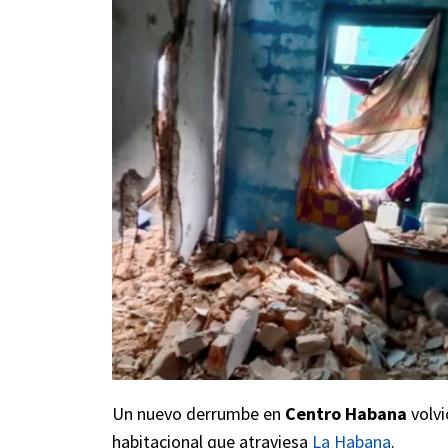
Un nuevo derrumbe en
Centro Habana
volvi
habitacional que atraviesa
La Habana
.