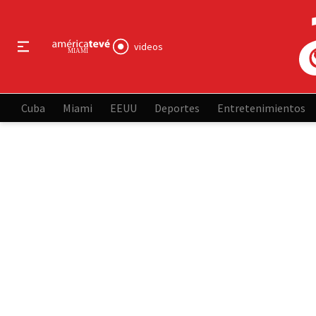
videos
Cuba
Miami
EEUU
Deportes
Entretenimientos