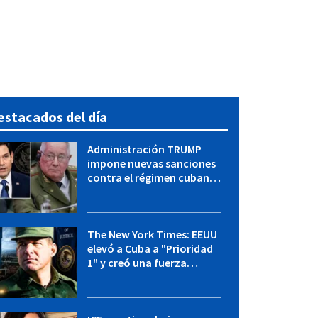
estacados del día
Administración TRUMP
impone nuevas sanciones
contra el régimen cubano:
OFAC incluye a López Miera
y entidades militares
The New York Times: EEUU
elevó a Cuba a "Prioridad
1" y creó una fuerza
especial de la CIA