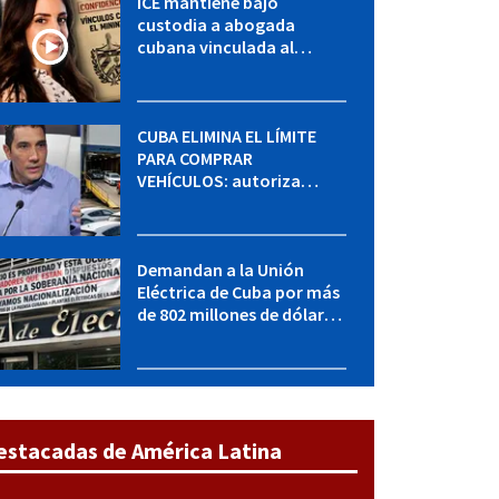
ICE mantiene bajo
custodia a abogada
cubana vinculada al
MININT: esto es lo que se
sabe del caso
CUBA ELIMINA EL LÍMITE
PARA COMPRAR
VEHÍCULOS: autoriza
adquirir autos sin
restricción de cantidad
Demandan a la Unión
Eléctrica de Cuba por más
de 802 millones de dólares
bajo la Ley Helms-Burton
estacadas de América Latina