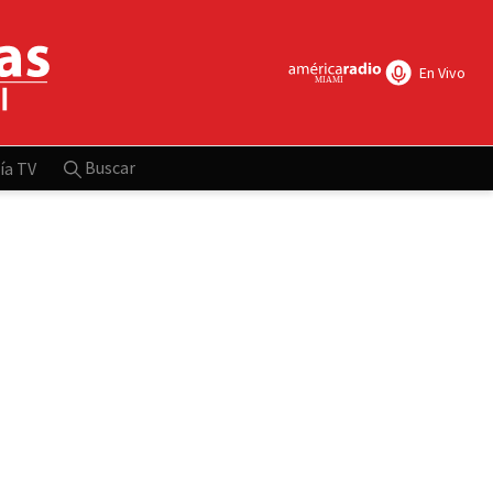
En Vivo
Buscar
ía TV