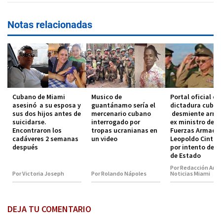
Notas relacionadas
Cubano de Miami
Musico de
Portal oficial de
asesinó a su esposa y
guantánamo sería el
dictadura cuba
sus dos hijos antes de
mercenario cubano
desmiente arres
suicidarse.
interrogado por
ex ministro de l
Encontraron los
tropas ucranianas en
Fuerzas Armada
cadáveres 2 semanas
un video
Leopoldo Cintra 
después
por intento de G
de Estado
Por Redacción Amé
Por Victoria Joseph
Por Rolando Nápoles
Noticias Miami
DEJA TU COMENTARIO