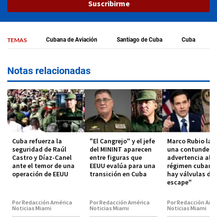
Suscribirme
TEMAS
Cubana de Aviación
Santiago de Cuba
Cuba
Notas relacionadas
Cuba refuerza la
"El Cangrejo" y el jefe
Marco Rubio lan
seguridad de Raúl
del MININT aparecen
una contundent
Castro y Díaz-Canel
entre figuras que
advertencia al
ante el temor de una
EEUU evalúa para una
régimen cubano
operación de EEUU
transición en Cuba
hay válvulas de
escape"
Por Redacción América
Por Redacción América
Por Redacción Amé
Noticias Miami
Noticias Miami
Noticias Miami