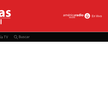
En Vivo
Buscar
ía TV