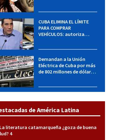
MININT: esto es lo que se
sabe del caso
CUBA ELIMINA EL LÍMITE
PARA COMPRAR
VEHÍCULOS: autoriza
adquirir autos sin
restricción de cantidad
Demandan a la Unión
Eléctrica de Cuba por más
de 802 millones de dólares
bajo la Ley Helms-Burton
estacadas de América Latina
La literatura catamarqueña ¿goza de buena
lud? 4