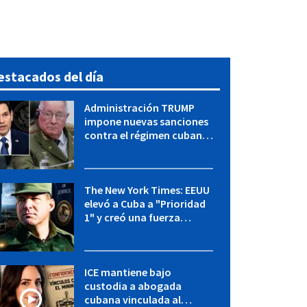
estacados del día
Administración TRUMP
impone nuevas sanciones
contra el régimen cubano:
OFAC incluye a López Miera
y entidades militares
The New York Times: EEUU
elevó a Cuba a "Prioridad
1" y creó una fuerza
especial de la CIA
ICE mantiene bajo
custodia a abogada
cubana vinculada al