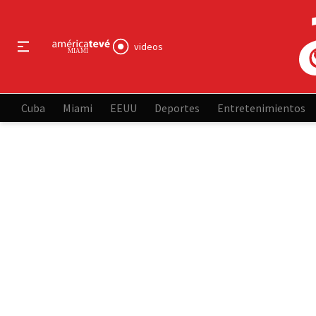
videos
Cuba
Miami
EEUU
Deportes
Entretenimientos