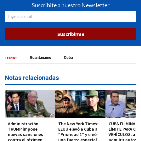
Suscribite a nuestro Newsletter
Suscribirme
TEMAS
Guantánamo
Cuba
Notas relacionadas
Administración
The New York Times:
CUBA ELIMINA EL
TRUMP impone
EEUU elevó a Cuba a
LÍMITE PARA CO
nuevas sanciones
"Prioridad 1" y creó
VEHÍCULOS: aut
contra el régimen
una fuerza especial
adquirir autos s