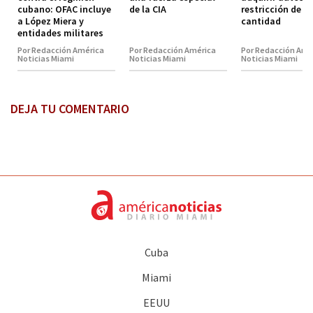
cubano: OFAC incluye
de la CIA
restricción de
a López Miera y
cantidad
entidades militares
Por Redacción América
Por Redacción América
Por Redacción Amé
Noticias Miami
Noticias Miami
Noticias Miami
DEJA TU COMENTARIO
Cuba
Miami
EEUU