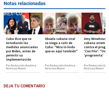
Notas relacionadas
Cuba dice que se
Abuela cubana viral
Amy Winehouse
estudiarán las
se niega a salir de
cubana arremet
medidas anunciadas
Cuba: "Mira lo lindo
contra el progr
por Biden, antes de
que es aquí también"
'Con Filo': "Odio
permitir su
'programita'
implementación
Por Redacción América
Por Redacción América
Por Redacción Amé
Noticias Miami
Noticias Miami
Noticias Miami
DEJA TU COMENTARIO