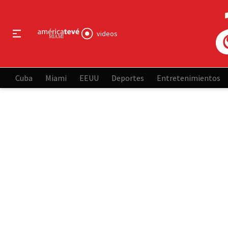
videos
Cuba
Miami
EEUU
Deportes
Entretenimientos