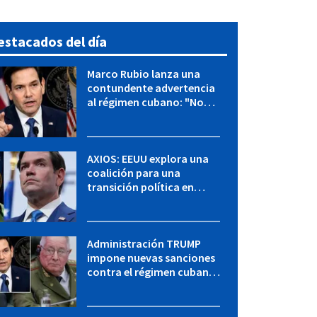
estacados del día
Marco Rubio lanza una
contundente advertencia
al régimen cubano: "No
hay válvulas de escape"
AXIOS: EEUU explora una
coalición para una
transición política en
Cuba y Marco Rubio habla
con "Raulito" Castro
Administración TRUMP
impone nuevas sanciones
contra el régimen cubano:
OFAC incluye a López Miera
y entidades militares