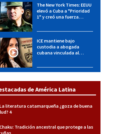
The New York Times: EEUU
elevó a Cuba a "Prioridad
1" y creó una fuerza
especial de la CIA
ICE mantiene bajo
custodia a abogada
cubana vinculada al
MININT: esto es lo que se
sabe del caso
estacadas de América Latina
La literatura catamarqueña ¿goza de buena
lud? 4
Chaku: Tradición ancestral que protege a las
cuñas