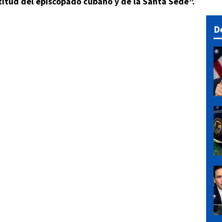
titud del episcopado cubano y de la Santa Sede”.
D