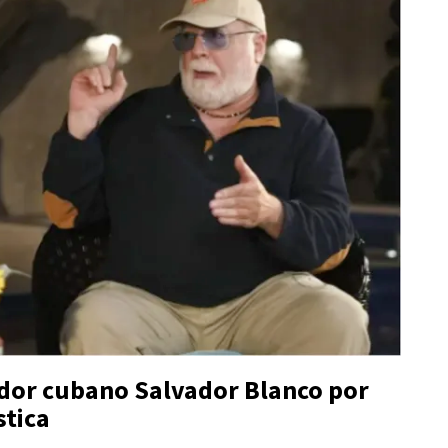
dor cubano
Salvador Blanco
por
stica