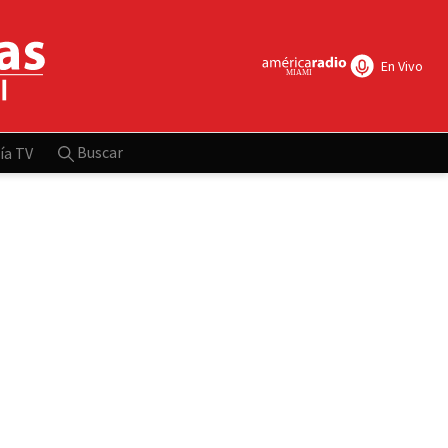
En Vivo
Buscar
ía TV