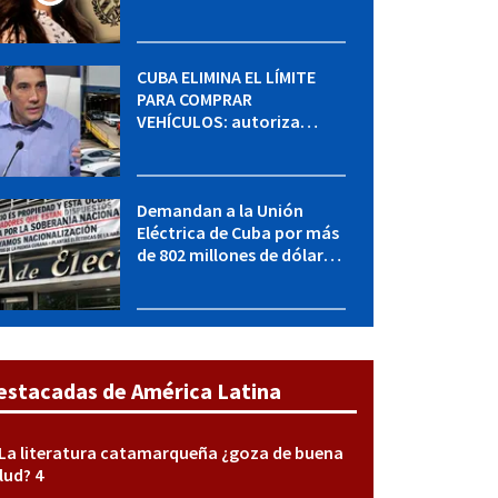
MININT: esto es lo que se
sabe del caso
CUBA ELIMINA EL LÍMITE
PARA COMPRAR
VEHÍCULOS: autoriza
adquirir autos sin
restricción de cantidad
Demandan a la Unión
Eléctrica de Cuba por más
de 802 millones de dólares
bajo la Ley Helms-Burton
estacadas de América Latina
La literatura catamarqueña ¿goza de buena
lud? 4