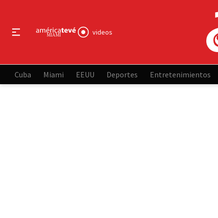
videos
Cuba
Miami
EEUU
Deportes
Entretenimientos