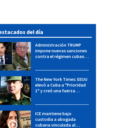
estacados del día
Administración TRUMP
impone nuevas sanciones
contra el régimen cubano:
OFAC incluye a López Miera
y entidades militares
The New York Times: EEUU
elevó a Cuba a "Prioridad
1" y creó una fuerza
especial de la CIA
ICE mantiene bajo
custodia a abogada
cubana vinculada al