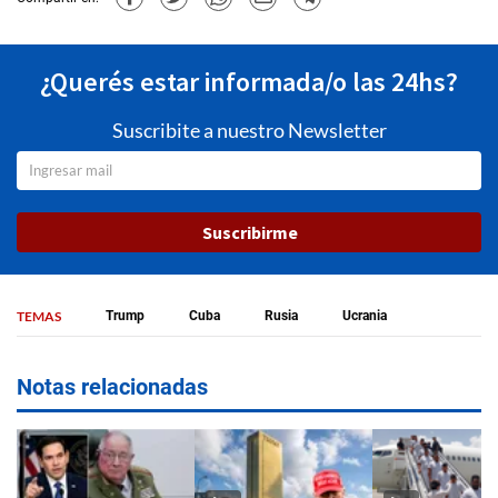
¿Querés estar informada/o las 24hs?
Suscribite a nuestro Newsletter
Suscribirme
TEMAS
Trump
Cuba
Rusia
Ucrania
Notas relacionadas