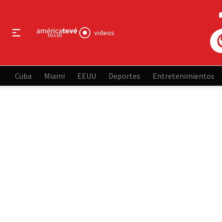
videos
Cuba
Miami
EEUU
Deportes
Entretenimientos