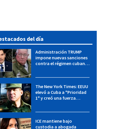
estacados del día
Administración TRUMP
impone nuevas sanciones
contra el régimen cubano:
OFAC incluye a López Miera
y entidades militares
The New York Times: EEUU
elevó a Cuba a "Prioridad
1" y creó una fuerza
especial de la CIA
ICE mantiene bajo
custodia a abogada