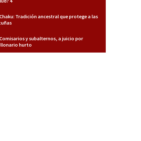
lud? 4
Chaku: Tradición ancestral que protege a las
cuñas
Comisarios y subalternos, a juicio por
llonario hurto