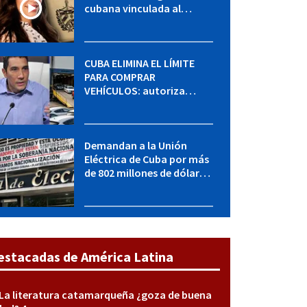
cubana vinculada al
MININT: esto es lo que se
sabe del caso
CUBA ELIMINA EL LÍMITE
PARA COMPRAR
VEHÍCULOS: autoriza
adquirir autos sin
restricción de cantidad
Demandan a la Unión
Eléctrica de Cuba por más
de 802 millones de dólares
bajo la Ley Helms-Burton
estacadas de América Latina
La literatura catamarqueña ¿goza de buena