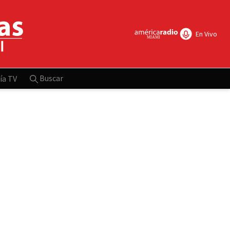
En Vivo
Buscar
ía TV