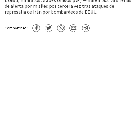
DUBÁI, Emiratos Árabes Unidos (AP) — Baréin activa sirenas
de alerta por misiles por tercera vez tras ataques de
represalia de Irán por bombardeos de EEUU.
Compartir en: