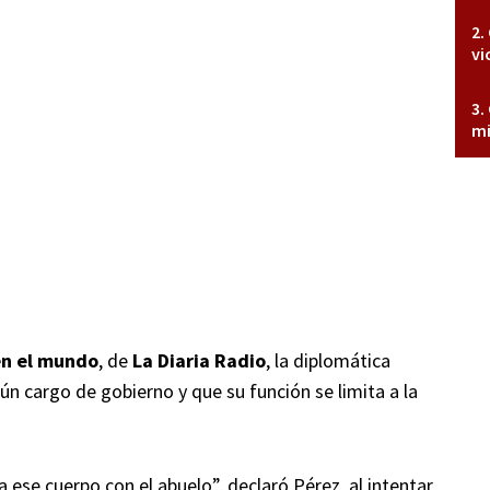
vi
mi
en el mundo
, de
La Diaria Radio
, la diplomática
n cargo de gobierno y que su función se limita a la
ra ese cuerpo con el abuelo”, declaró Pérez, al intentar