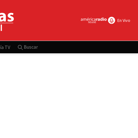
En Vivo
Buscar
ía TV