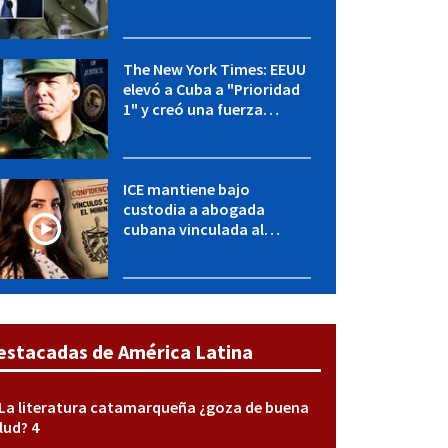
OFAC incluye a López Miera
y entidades militares
The New York Times: EEUU
elevó a Cuba a "Prioridad
1" y creó una fuerza
especial de la CIA
ICE mantiene bajo
custodia a abogada
cubana vinculada al
MININT: esto es lo que se
sabe del caso
estacadas de América Latina
La literatura catamarqueña ¿goza de buena
lud? 4