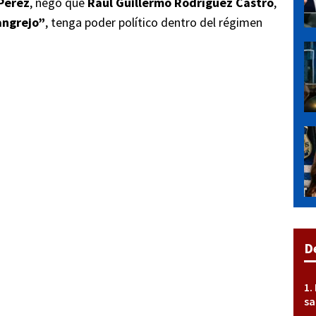
 Pérez
, negó que
Raúl Guillermo Rodríguez Castro
,
angrejo”
, tenga poder político dentro del régimen
D
sa