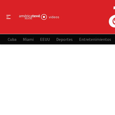
videos
Cuba
Miami
EEUU
Deportes
Entretenimientos