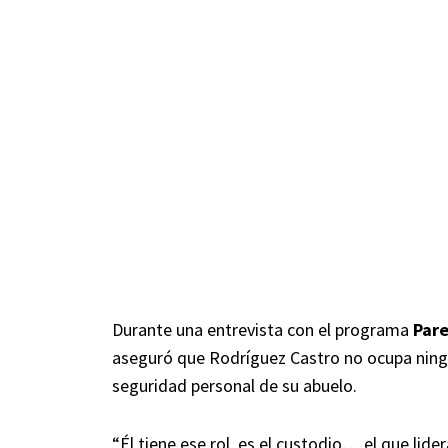
Durante una entrevista con el programa
Par
aseguró que Rodríguez Castro no ocupa ningú
seguridad personal de su abuelo.
“Él tiene ese rol, es el custodio… el que lide