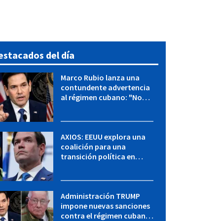
estacados del día
Marco Rubio lanza una
contundente advertencia
al régimen cubano: "No
hay válvulas de escape"
AXIOS: EEUU explora una
coalición para una
transición política en
Cuba y Marco Rubio habla
con "Raulito" Castro
Administración TRUMP
impone nuevas sanciones
contra el régimen cubano: