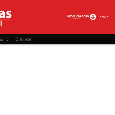
En Vivo
Buscar
ía TV