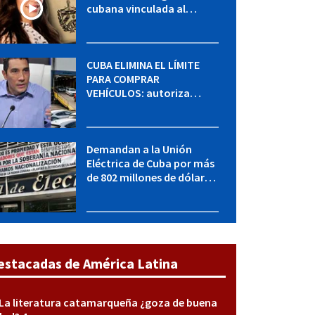
cubana vinculada al
MININT: esto es lo que se
sabe del caso
CUBA ELIMINA EL LÍMITE
PARA COMPRAR
VEHÍCULOS: autoriza
adquirir autos sin
restricción de cantidad
Demandan a la Unión
Eléctrica de Cuba por más
de 802 millones de dólares
bajo la Ley Helms-Burton
estacadas de América Latina
La literatura catamarqueña ¿goza de buena