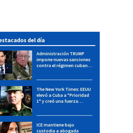
estacados del día
Administración TRUMP
impone nuevas sanciones
contra el régimen cubano:
OFAC incluye a López Miera
y entidades militares
The New York Times: EEUU
elevó a Cuba a "Prioridad
1" y creó una fuerza
especial de la CIA
ICE mantiene bajo
custodia a abogada