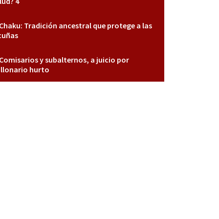
lud? 4
Chaku: Tradición ancestral que protege a las
cuñas
Comisarios y subalternos, a juicio por
llonario hurto