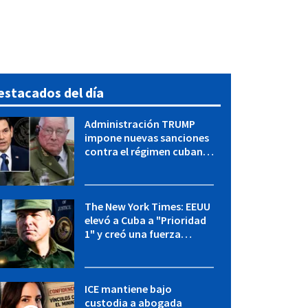
estacados del día
Administración TRUMP
impone nuevas sanciones
contra el régimen cubano:
OFAC incluye a López Miera
y entidades militares
The New York Times: EEUU
elevó a Cuba a "Prioridad
1" y creó una fuerza
especial de la CIA
ICE mantiene bajo
custodia a abogada