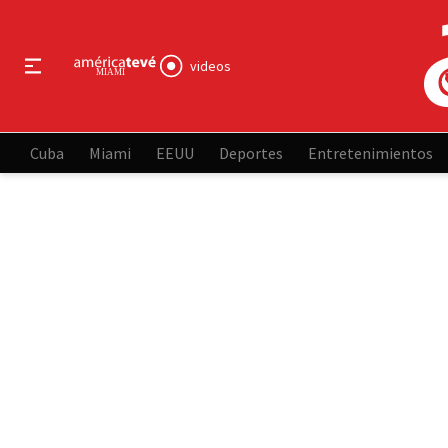
videos
Cuba
Miami
EEUU
Deportes
Entretenimientos