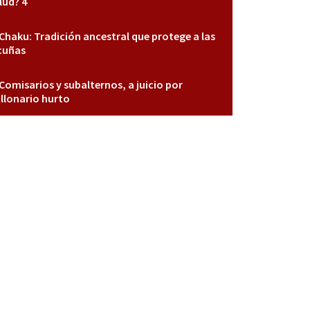
lud? 4
Chaku: Tradición ancestral que protege a las
cuñas
Comisarios y subalternos, a juicio por
llonario hurto