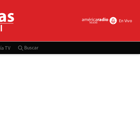
En Vivo
Buscar
ía TV