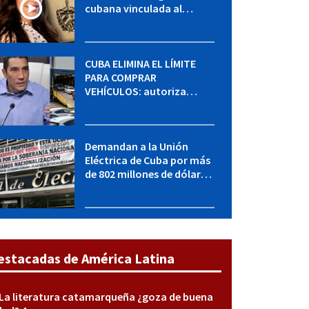
cubana vinculada al
MININT: esto es lo que se
sabe del caso
CUBA ELIMINA EL LÍMITE
PARA COMPRAR
VEHÍCULOS: autoriza
adquirir autos sin
restricción de cantidad
Demandan a la Unión
Eléctrica de Cuba por más
de 802 millones de dólares
bajo la Ley Helms-Burton
estacadas de América Latina
La literatura catamarqueña ¿goza de buena