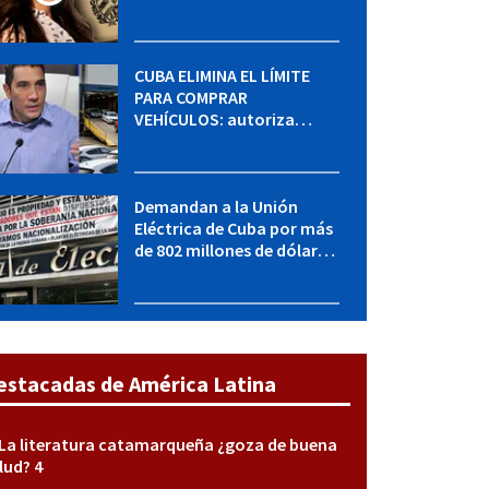
MININT: esto es lo que se
sabe del caso
CUBA ELIMINA EL LÍMITE
PARA COMPRAR
VEHÍCULOS: autoriza
adquirir autos sin
restricción de cantidad
Demandan a la Unión
Eléctrica de Cuba por más
de 802 millones de dólares
bajo la Ley Helms-Burton
estacadas de América Latina
La literatura catamarqueña ¿goza de buena
lud? 4