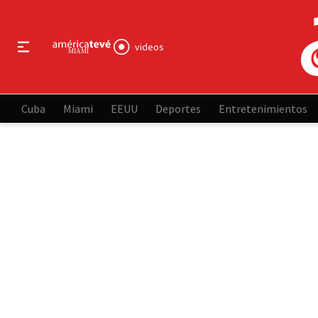
videos
Cuba
Miami
EEUU
Deportes
Entretenimientos