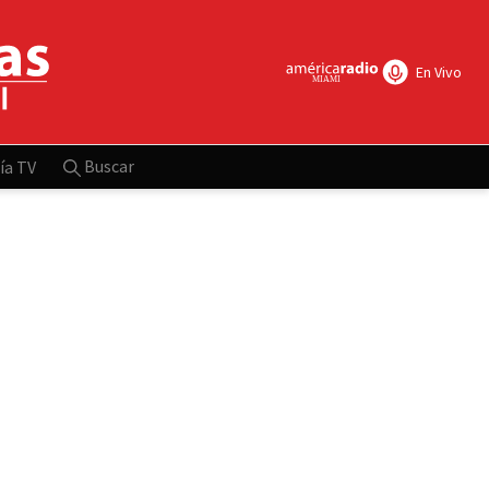
En Vivo
Buscar
ía TV