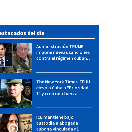
estacados del día
Administración TRUMP
impone nuevas sanciones
contra el régimen cubano:
OFAC incluye a López Miera
y entidades militares
The New York Times: EEUU
elevó a Cuba a "Prioridad
1" y creó una fuerza
especial de la CIA
ICE mantiene bajo
custodia a abogada
cubana vinculada al