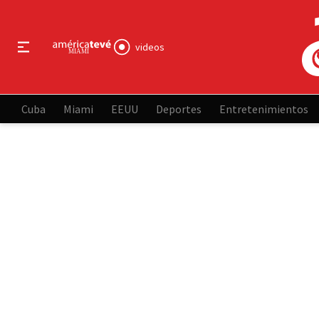
videos
Cuba
Miami
EEUU
Deportes
Entretenimientos