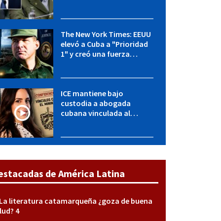
OFAC incluye a López Miera
y entidades militares
The New York Times: EEUU
elevó a Cuba a "Prioridad
1" y creó una fuerza
especial de la CIA
ICE mantiene bajo
custodia a abogada
cubana vinculada al
MININT: esto es lo que se
sabe del caso
estacadas de América Latina
La literatura catamarqueña ¿goza de buena
lud? 4