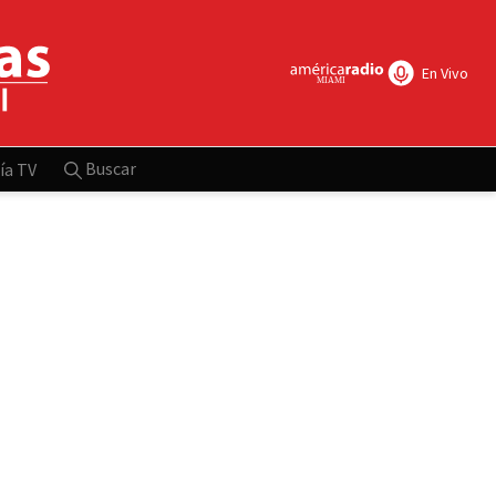
En Vivo
Buscar
ía TV