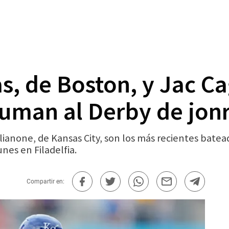
s, de Boston, y Jac C
 suman al Derby de jon
glianone, de Kansas City, son los más recientes ba
nes en Filadelfia.
Compartir en: