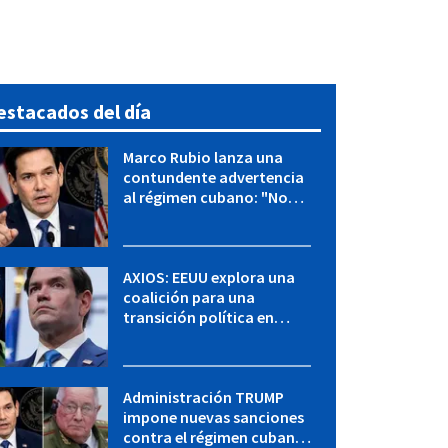
estacados del día
Marco Rubio lanza una
contundente advertencia
al régimen cubano: "No
hay válvulas de escape"
AXIOS: EEUU explora una
coalición para una
transición política en
Cuba y Marco Rubio habla
con "Raulito" Castro
Administración TRUMP
impone nuevas sanciones
contra el régimen cubano: