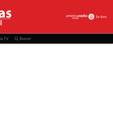
En Vivo
Buscar
ía TV