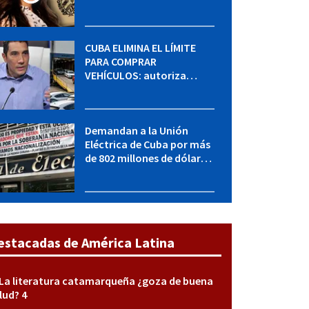
MININT: esto es lo que se
sabe del caso
CUBA ELIMINA EL LÍMITE
PARA COMPRAR
VEHÍCULOS: autoriza
adquirir autos sin
restricción de cantidad
Demandan a la Unión
Eléctrica de Cuba por más
de 802 millones de dólares
bajo la Ley Helms-Burton
estacadas de América Latina
La literatura catamarqueña ¿goza de buena
lud? 4