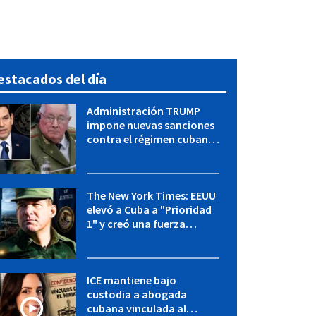
estacados del día
Administración TRUMP
impone nuevas sanciones
contra el régimen cubano:
OFAC incluye a López Miera
y entidades militares
The New York Times: EEUU
elevó a Cuba a "Prioridad
1" y creó una fuerza
especial de la CIA
ICE mantiene bajo
custodia a abogada
cubana vinculada al