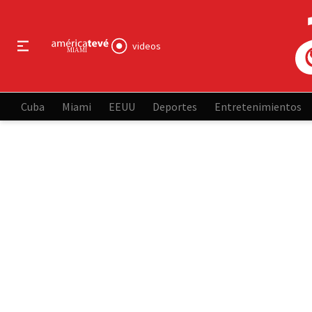
videos
Cuba
Miami
EEUU
Deportes
Entretenimientos