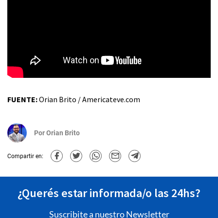
FUENTE:
Orian Brito / Americateve.com
Por
Orian Brito
Compartir en:
¿Querés estar informada/o las 24hs?
Suscribite a nuestro Newsletter