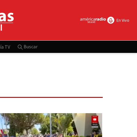
En Vivo
Buscar
ía TV