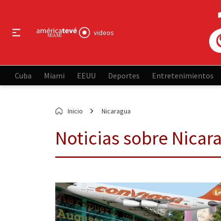
videos
Cuba
Miami
EEUU
Deportes
Entretenimientos
Inicio
Nicaragua
Noticias sobre Nicar