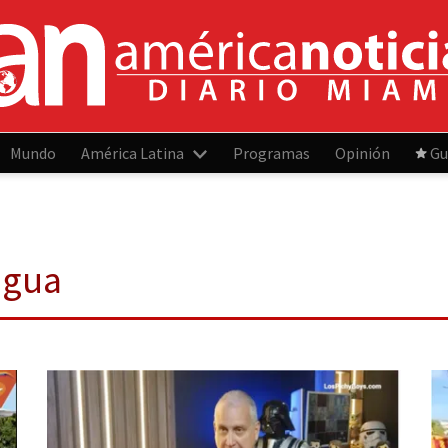
Mundo
América Latina
Programas
Opinión
Gu
agua