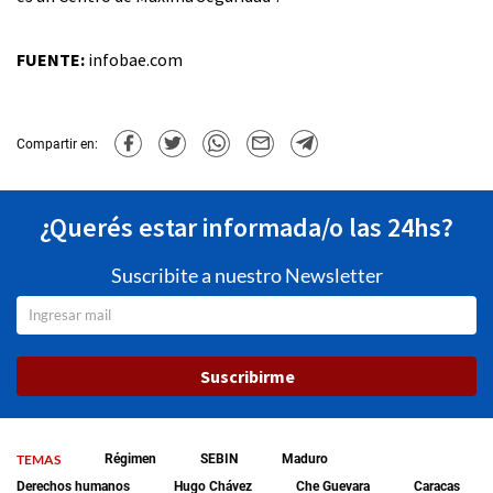
FUENTE:
infobae.com
Compartir en:
¿Querés estar informada/o las 24hs?
Suscribite a nuestro Newsletter
Suscribirme
TEMAS
Régimen
SEBIN
Maduro
Derechos humanos
Hugo Chávez
Che Guevara
Caracas