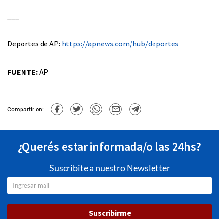
___
Deportes de AP:
https://apnews.com/hub/deportes
FUENTE:
AP
Compartir en:
¿Querés estar informada/o las 24hs?
Suscribite a nuestro Newsletter
Suscribirme