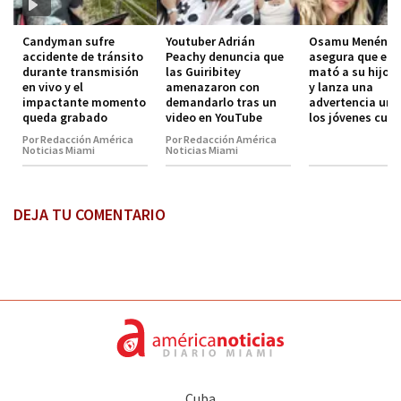
Candyman sufre
Youtuber Adrián
Osamu Menénde
accidente de tránsito
Peachy denuncia que
asegura que el 
durante transmisión
las Guiribitey
mató a su hijo 
en vivo y el
amenazaron con
y lanza una
impactante momento
demandarlo tras un
advertencia urg
queda grabado
video en YouTube
los jóvenes cub
Por Redacción América
Por Redacción América
Noticias Miami
Noticias Miami
DEJA TU COMENTARIO
Cuba