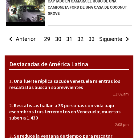
CAPTADO EN CÁMARA EL ROBO DE UNA
CAMIONETA FORD DE UNA CASA DE COCONUT
GROVE
Anterior
29
30
31
32
33
Siguiente
34
35
36
3
Destacadas de América Latina
Una fuerte réplica sacude Venezuela mientras los
rescatistas buscan sobrevivientes
11:02 am
Rescatistas hallan a 33 personas con vida bajo
escombros tras terremotos en Venezuela; muertos
suben a 1.430
2:08 pm
Se reduce la ventana de tiempo para rescatar