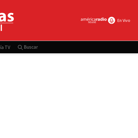
En Vivo
Buscar
ía TV