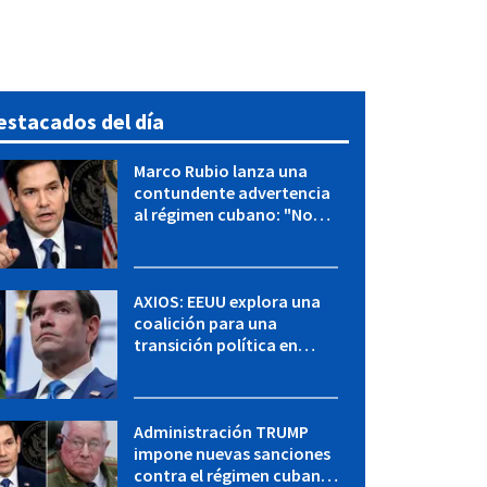
estacados del día
Marco Rubio lanza una
contundente advertencia
al régimen cubano: "No
hay válvulas de escape"
AXIOS: EEUU explora una
coalición para una
transición política en
Cuba y Marco Rubio habla
con "Raulito" Castro
Administración TRUMP
impone nuevas sanciones
contra el régimen cubano: