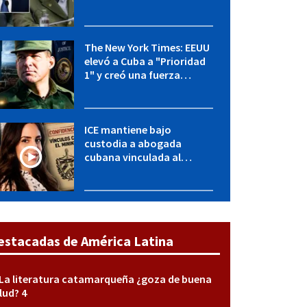
OFAC incluye a López Miera
y entidades militares
The New York Times: EEUU
elevó a Cuba a "Prioridad
1" y creó una fuerza
especial de la CIA
ICE mantiene bajo
custodia a abogada
cubana vinculada al
MININT: esto es lo que se
sabe del caso
estacadas de América Latina
La literatura catamarqueña ¿goza de buena
lud? 4