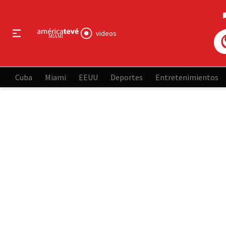
videos
Cuba
Miami
EEUU
Deportes
Entretenimientos