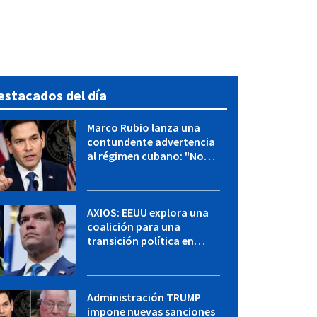
estacados del día
Marco Rubio lanza una
contundente advertencia
al régimen cubano: "No
hay válvulas de escape"
AXIOS: EEUU explora una
coalición para una
transición política en
Cuba y Marco Rubio habla
con "Raulito" Castro
Administración TRUMP
impone nuevas sanciones