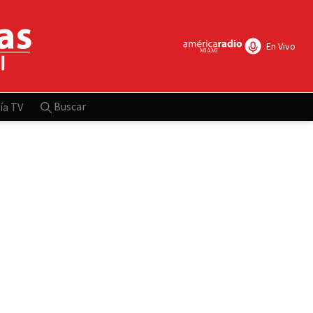
En Vivo
Buscar
ía TV