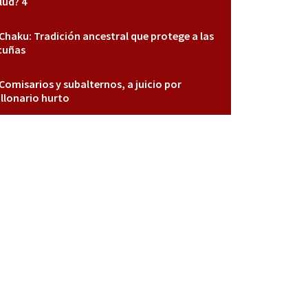
lud? 4
Chaku: Tradición ancestral que protege a las
cuñas
Comisarios y subalternos, a juicio por
llonario hurto