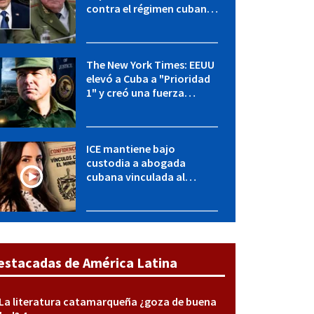
contra el régimen cubano:
OFAC incluye a López Miera
y entidades militares
The New York Times: EEUU
elevó a Cuba a "Prioridad
1" y creó una fuerza
especial de la CIA
ICE mantiene bajo
custodia a abogada
cubana vinculada al
MININT: esto es lo que se
sabe del caso
estacadas de América Latina
La literatura catamarqueña ¿goza de buena