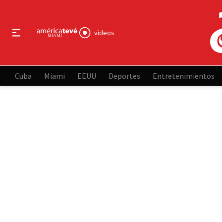
videos
Cuba
Miami
EEUU
Deportes
Entretenimientos