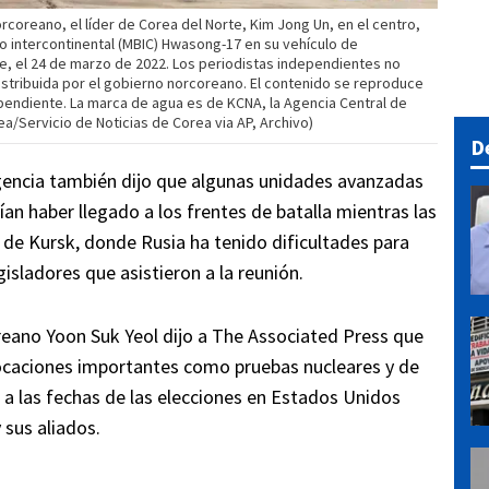
coreano, el líder de Corea del Norte, Kim Jong Un, en el centro,
co intercontinental (MBIC) Hwasong-17 en su vehículo de
e, el 24 de marzo de 2022. Los periodistas independientes no
stribuida por el gobierno norcoreano. El contenido se reproduce
pendiente. La marca de agua es de KCNA, la Agencia Central de
ea/Servicio de Noticias de Corea via AP, Archivo)
D
gencia también dijo que algunas unidades avanzadas
an haber llegado a los frentes de batalla mientras las
 de Kursk, donde Rusia ha tenido dificultades para
gisladores que asistieron a la reunión.
oreano Yoon Suk Yeol dijo a The Associated Press que
vocaciones importantes como pruebas nucleares y de
o a las fechas de las elecciones en Estados Unidos
 sus aliados.