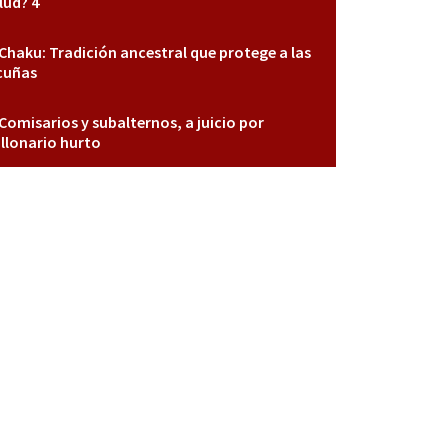
lud? 4
Chaku: Tradición ancestral que protege a las
cuñas
Comisarios y subalternos, a juicio por
llonario hurto