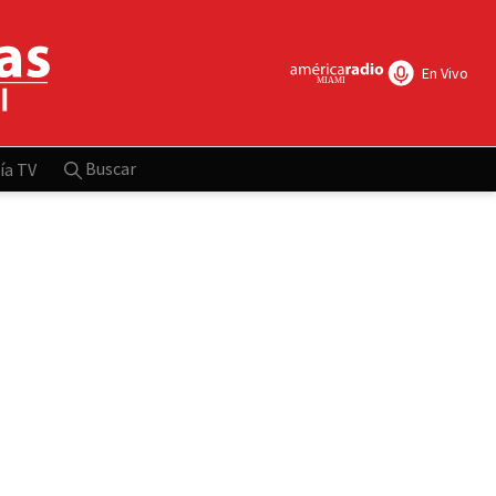
En Vivo
Buscar
ía TV