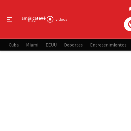
videos
Cuba
Miami
EEUU
Deportes
Entretenimientos