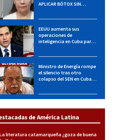
APLICAR BÓTOX SIN
LICENCIA: una operación
encubierta destapó el
caso
EEUU aumenta sus
operaciones de
inteligencia en Cuba para
elevar la presión sobre el
régimen, según POLITICO
Ministro de Energía rompe
el silencio tras otro
colapso del SEN en Cuba:
"Seguimos adelante con
mucho empeño"
estacadas de América Latina
La literatura catamarqueña ¿goza de buena