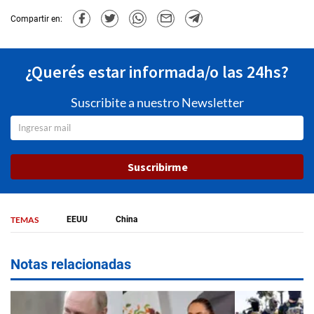
Compartir en:
¿Querés estar informada/o las 24hs?
Suscribite a nuestro Newsletter
Suscribirme
TEMAS
EEUU
China
Notas relacionadas