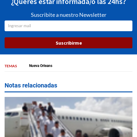
¿Querés estar informada/o las 24hs?
Suscribite a nuestro Newsletter
Suscribirme
TEMAS
Nueva Orleans
Notas relacionadas