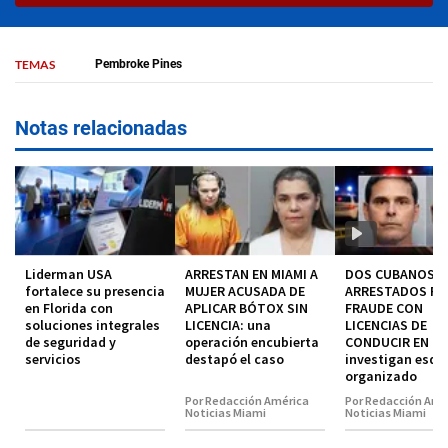
TEMAS
Pembroke Pines
Notas relacionadas
Liderman USA
ARRESTAN EN MIAMI A
DOS CUBANOS
fortalece su presencia
MUJER ACUSADA DE
ARRESTADOS P
en Florida con
APLICAR BÓTOX SIN
FRAUDE CON
soluciones integrales
LICENCIA: una
LICENCIAS DE
de seguridad y
operación encubierta
CONDUCIR EN MI
servicios
destapó el caso
investigan esq
organizado
Por Redacción América
Por Redacción Amé
Noticias Miami
Noticias Miami