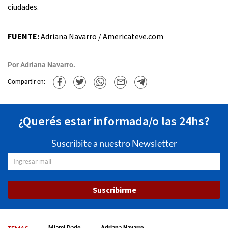
ciudades.
FUENTE:
Adriana Navarro / Americateve.com
Por
Adriana Navarro.
Compartir en:
¿Querés estar informada/o las 24hs?
Suscribite a nuestro Newsletter
Suscribirme
Miami Dade
Adriana Navarro