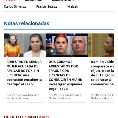
TEMAS
Carlos Giménez
Francis Suárez
Hialeah
Notas relacionadas
ARRESTAN EN MIAMI A
DOS CUBANOS
Damián Valdez
MUJER ACUSADA DE
ARRESTADOS POR
comparece en co
APLICAR BÓTOX SIN
FRAUDE CON
el juicio por la 
LICENCIA: una
LICENCIAS DE
de El Taiger pod
operación encubierta
CONDUCIR EN MIAMI:
celebrarse a
destapó el caso
investigan esquema
comienzos de 2
organizado
Por Redacción América
Por Redacción América
Por Redacción Amé
Noticias Miami
Noticias Miami
Noticias Miami
DEJA TU COMENTARIO