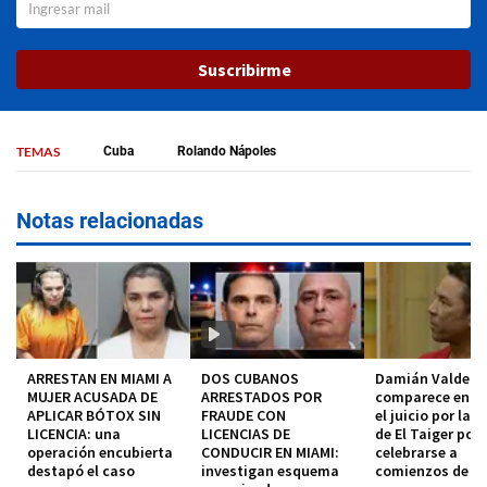
Suscribirme
TEMAS
Cuba
Rolando Nápoles
Notas relacionadas
ARRESTAN EN MIAMI A
DOS CUBANOS
Damián Valdez
MUJER ACUSADA DE
ARRESTADOS POR
comparece en co
APLICAR BÓTOX SIN
FRAUDE CON
el juicio por la 
LICENCIA: una
LICENCIAS DE
de El Taiger pod
operación encubierta
CONDUCIR EN MIAMI:
celebrarse a
destapó el caso
investigan esquema
comienzos de 2